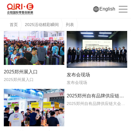
English
首页
2025活动精彩瞬间
列表
2025郑州展入口
发布会现场
2025郑州展入口
发布会现场
2025郑州自有品牌供应链大会现场
2025郑州自有品牌供应链大会现场