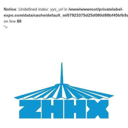
Notice
: Undefined index: yys_url in
/www/wwwroot/privatelabel-
expo.com/data/cache/default_m/07923375d25d080d88bf45bfb9a4
on line
88
">