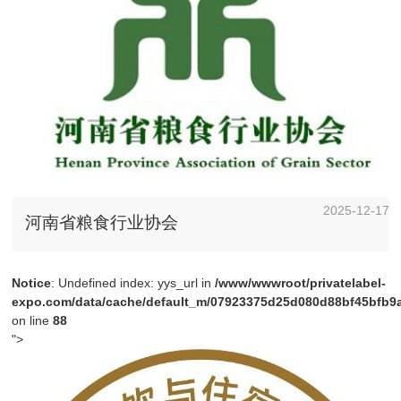
2025-12-17
河南省粮食行业协会
Notice
: Undefined index: yys_url in
/www/wwwroot/privatelabel-
expo.com/data/cache/default_m/07923375d25d080d88bf45bfb9a4
on line
88
">