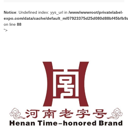
Notice
: Undefined index: yys_url in
/www/wwwroot/privatelabel-
expo.com/data/cache/default_m/07923375d25d080d88bf45bfb9a4
on line
88
">