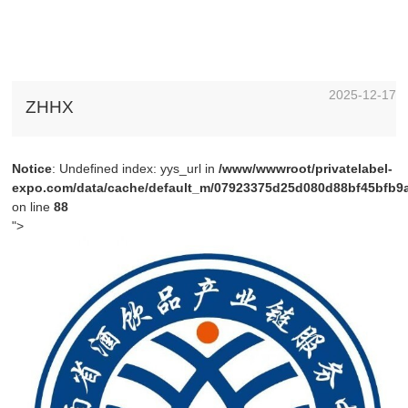
2025-12-17
ZHHX
Notice
: Undefined index: yys_url in
/www/wwwroot/privatelabel-
expo.com/data/cache/default_m/07923375d25d080d88bf45bfb9a4
on line
88
">