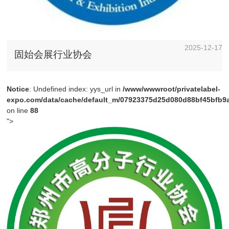
2025-12-17
固始会展行业协会
Notice
: Undefined index: yys_url in
/www/wwwroot/privatelabel-
expo.com/data/cache/default_m/07923375d25d080d88bf45bfb9a4
on line
88
">