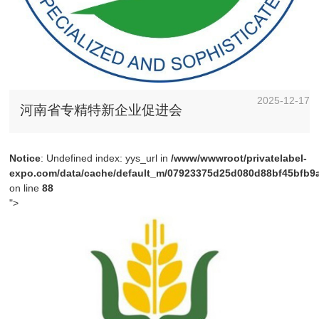
2025-12-17
河南省专精特新企业促进会
Notice
: Undefined index: yys_url in
/www/wwwroot/privatelabel-
expo.com/data/cache/default_m/07923375d25d080d88bf45bfb9a4
on line
88
">