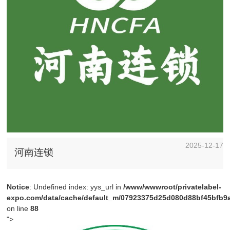
2025-12-17
河南连锁
Notice
: Undefined index: yys_url in
/www/wwwroot/privatelabel-
expo.com/data/cache/default_m/07923375d25d080d88bf45bfb9a4
on line
88
">