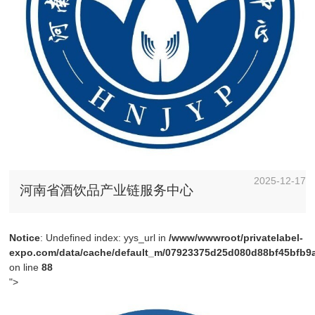
2025-12-17
河南省酒饮品产业链服务中心
Notice
: Undefined index: yys_url in
/www/wwwroot/privatelabel-
expo.com/data/cache/default_m/07923375d25d080d88bf45bfb9a4
on line
88
">