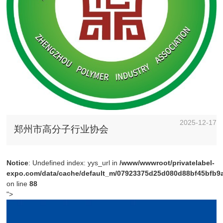
2025-12-17
郑州市高分子行业协会
Notice
: Undefined index: yys_url in
/www/wwwroot/privatelabel-
expo.com/data/cache/default_m/07923375d25d080d88bf45bfb9a4
on line
88
">