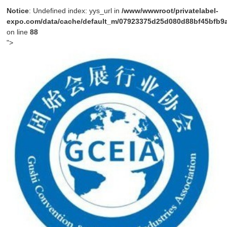
Notice
: Undefined index: yys_url in
/www/wwwroot/privatelabel-
expo.com/data/cache/default_m/07923375d25d080d88bf45bfb9a4
on line
88
">