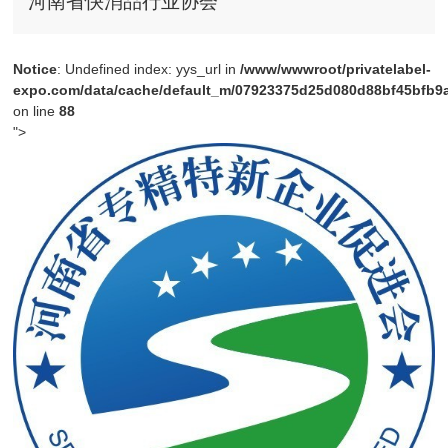
河南省快消品行业协会
Notice
: Undefined index: yys_url in
/www/wwwroot/privatelabel-
expo.com/data/cache/default_m/07923375d25d080d88bf45bfb9a4
on line
88
">