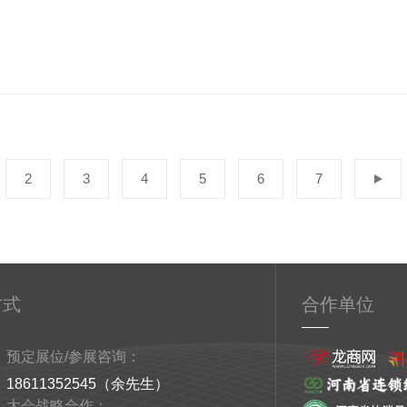
2
3
4
5
6
7
方式
合作单位
预定展位/参展咨询：
18611352545（余先生）
大会战略合作：