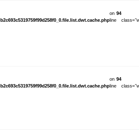
on
94
b2c693c5319759f99d258f0_0.file.list.dwt.cache.php
line
class="
on
94
b2c693c5319759f99d258f0_0.file.list.dwt.cache.php
line
class="