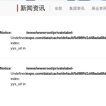
新闻资讯
全部
集团资讯
展会资
Notice
:
/www/wwwroot/privatelabel-
Undefined
expo.com/data/cache/default/5d98ffd1d48ada68d
index:
yys_url in
Notice
:
/www/wwwroot/privatelabel-
Undefined
expo.com/data/cache/default/5d98ffd1d48ada68d
index:
yys_url in