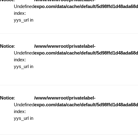
Undefined
expo.com/data/cache/default/5d98ffd1d48ada68d
index:
yys_url in
Notice
:
/www/wwwroot/privatelabel-
Undefined
expo.com/data/cache/default/5d98ffd1d48ada68d
index:
yys_url in
Notice
:
/www/wwwroot/privatelabel-
Undefined
expo.com/data/cache/default/5d98ffd1d48ada68d
index:
yys_url in