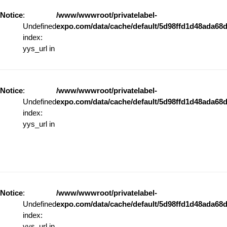
Notice
:
/www/wwwroot/privatelabel-
Undefined
expo.com/data/cache/default/5d98ffd1d48ada68d
index:
yys_url in
Notice
:
/www/wwwroot/privatelabel-
Undefined
expo.com/data/cache/default/5d98ffd1d48ada68d
index:
yys_url in
Notice
:
/www/wwwroot/privatelabel-
Undefined
expo.com/data/cache/default/5d98ffd1d48ada68d
index:
yys_url in