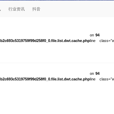
讯
行业资讯
抖音
on
94
b2c693c5319759f99d258f0_0.file.list.dwt.cache.php
line
class="
on
94
b2c693c5319759f99d258f0_0.file.list.dwt.cache.php
line
class="