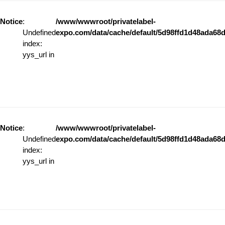
Notice
:
/www/wwwroot/privatelabel-
Undefined
expo.com/data/cache/default/5d98ffd1d48ada68d
index:
yys_url in
Notice
:
/www/wwwroot/privatelabel-
Undefined
expo.com/data/cache/default/5d98ffd1d48ada68d
index:
yys_url in