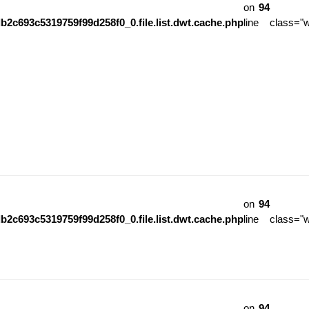
on
94
b2c693c5319759f99d258f0_0.file.list.dwt.cache.php
line
class="
on
94
b2c693c5319759f99d258f0_0.file.list.dwt.cache.php
line
class="
on
94