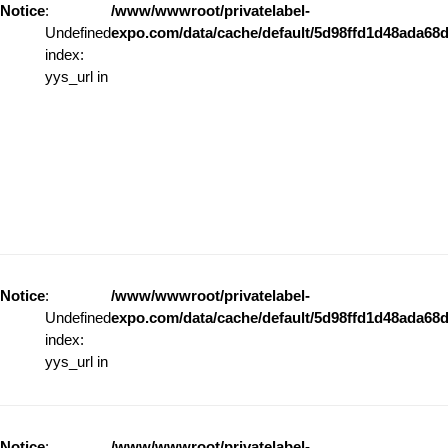
Notice
:
/www/wwwroot/privatelabel-
Undefined
expo.com/data/cache/default/5d98ffd1d48ada68d
index:
yys_url in
Notice
:
/www/wwwroot/privatelabel-
Undefined
expo.com/data/cache/default/5d98ffd1d48ada68d
index:
yys_url in
Notice
:
/www/wwwroot/privatelabel-