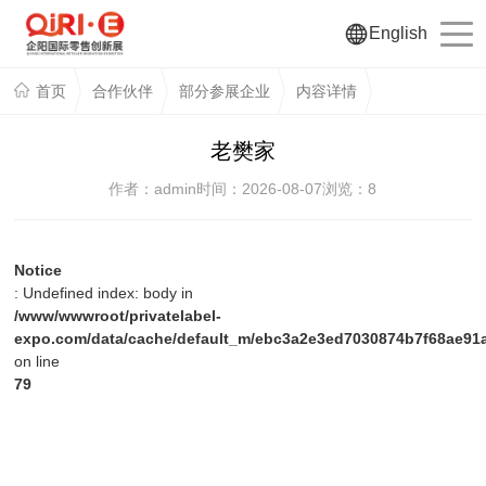
English
首页
合作伙伴
部分参展企业
内容详情
老樊家
作者：admin
时间：2026-08-07
浏览：
8
Notice
: Undefined index: body in
/www/wwwroot/privatelabel-
expo.com/data/cache/default_m/ebc3a2e3ed7030874b7f68ae91a
on line
79