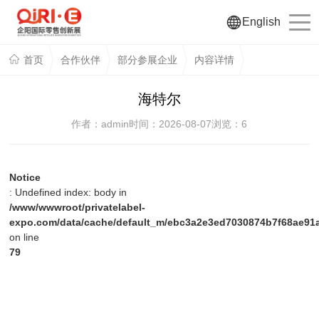
English
首页
合作伙伴
部分参展企业
内容详情
海特尔
作者：admin
时间：2026-08-07
浏览：
6
Notice
: Undefined index: body in
/www/wwwroot/privatelabel-
expo.com/data/cache/default_m/ebc3a2e3ed7030874b7f68ae91a
on line
79