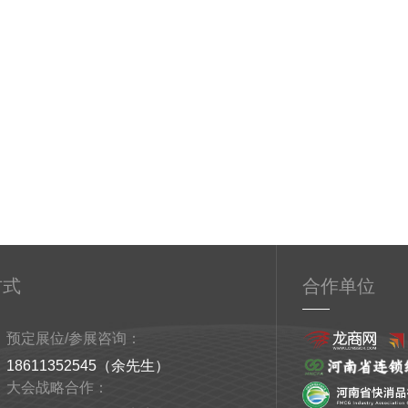
方式
合作单位
预定展位/参展咨询：
18611352545（余先生）
大会战略合作：