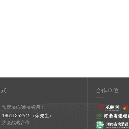
方式
合作单位
预定展位/参展咨询：
18611352545（余先生）
大会战略合作：