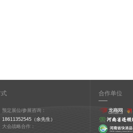
方式
合作单位
预定展位/参展咨询：
18611352545（余先生）
大会战略合作：