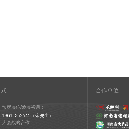
方式
合作单位
预定展位/参展咨询：
18611352545（余先生）
大会战略合作：